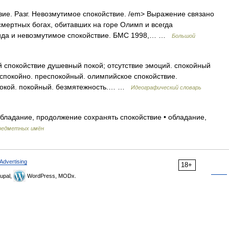
е. Разг. Невозмутимое спокойствие. /em> Выражение связано
мертных богах, обитавших на горе Олимп и всегда
вида и невозмутимое спокойствие. БМС 1998,… …
Большой
спокойствие душевный покой; отсутствие эмоций. спокойный
 спокойно. преспокойный. олимпийское спокойствие.
 покой. покойный. безмятежность.… …
Идеографический словарь
бладание, продолжение сохранять спокойствие • обладание,
редметных имён
Advertising
18+
upal,
WordPress, MODx.