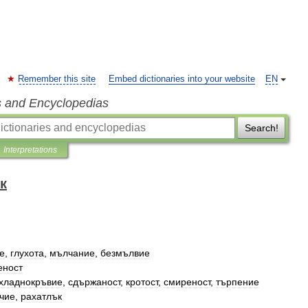
Remember this site
Embed dictionaries into your website
EN
s and Encyclopedias
Search!
Interpretations
к
е
,
глухота
,
мълчание
,
безмълвие
еност
хладнокръвие
,
сдържаност
,
кротост
,
смиреност
,
търпение
чие
,
рахатлък