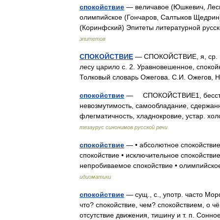
спокойствие
— величавое (Юшкевич, Леско
олимпийское (Гончаров, Салтыков Щедрин)
(Коринфский) Эпитеты литературной русс
эпитетов
СПОКОЙСТВИЕ
— СПОКОЙСТВИЕ, я, ср. 1. 
лесу царило с. 2. Уравновешенное, спокойн
Толковый словарь Ожегова. С.И. Ожегов,
спокойствие
— СПОКОЙСТВИЕ1, бесстраст
невозмутимость, самообладание, сдержан
флегматичность, хладнокровие, устар.
тезаурус синонимов русской речи
спокойствие
— • абсолютное спокойствие 
спокойствие • исключительное спокойствие
непробиваемое спокойствие • олимпийско
идиоматики
спокойствие
— сущ., с., употр. часто Мор
что? спокойствие, чем? спокойствием, о ч
отсутствие движения, тишину и т. п. Сонн