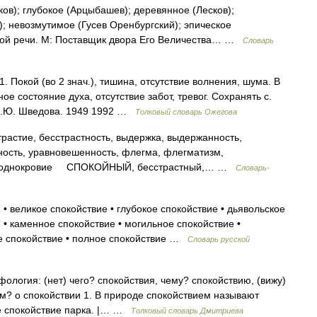
в); глубокое (Арцыбашев); деревянное (Лесков);
; невозмутимое (Гусев Оренбургский); эпическое
кой речи. М: Поставщик двора Его Величества… …
Словарь
Покой (во 2 знач.), тишина, отсутствие волнения, шума. В
ое состояние духа, отсутствие забот, тревог. Сохранять с.
 Н.Ю. Шведова. 1949 1992 …
Толковый словарь Ожегова
ие, бесстрастность, выдержка, выдержанность,
ность, уравновешенность, флегма, флегматизм,
 холоднокровие СПОКОЙНЫЙ, бесстрастный,… …
Словарь-
• великое спокойствие • глубокое спокойствие • дьявольское
 • каменное спокойствие • могильное спокойствие •
е спокойствие • полное спокойствие …
Словарь русской
фология: (нет) чего? спокойствия, чему? спокойствию, (вижу)
ём? о спокойствии 1. В природе спокойствием называют
ое спокойствие парка. |… …
Толковый словарь Дмитриева