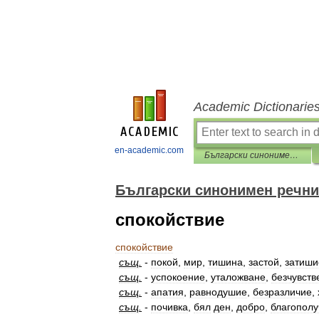
Academic Dictionarie
en-academic.com
Български синонимен речник
Български синонимен речни
спокойствие
спокойствие
същ
.
-
покой
,
мир
,
тишина
,
застой
,
затиши
същ
.
-
успокоение
,
уталожване
,
безчувств
същ
.
-
апатия
,
равнодушие
,
безразличие
,
същ
.
-
почивка
,
бял
ден
,
добро
,
благополу