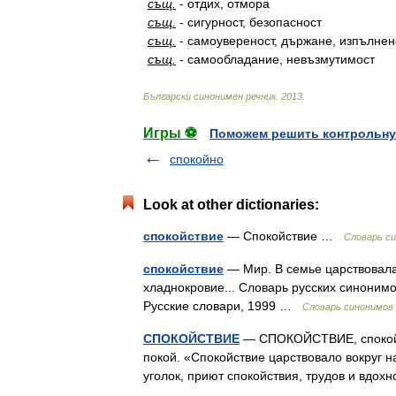
същ
.
-
отдих
,
отмора
същ
.
-
сигурност
,
безопасност
същ
.
-
самоувереност
,
държане
,
изпълнен
същ
.
-
самообладание
,
невъзмутимост
Български
синонимен
речник
.
2013
.
Игры ⚽
Поможем решить контрольну
спокойно
Look at other dictionaries:
спокойствие
— Спокойствие …
Словарь си
спокойствие
— Мир. В семье царствовала 
хладнокровие... Словарь русских синонимо
Русские словари, 1999 …
Словарь синонимов
СПОКОЙСТВИЕ
— СПОКОЙСТВИЕ, спокойств
покой. «Спокойствие царствовало вокруг 
уголок, приют спокойствия, трудов и вдо