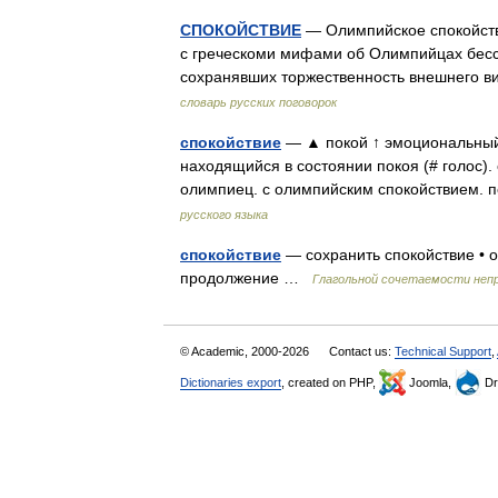
СПОКОЙСТВИЕ
— Олимпийское спокойстви
с греческоми мифами об Олимпийцах бесс
сохранявших торжественность внешнего 
словарь русских поговорок
спокойствие
— ▲ покой ↑ эмоциональный 
находящийся в состоянии покоя (# голос).
олимпиец. с олимпийским спокойствием.
русского языка
спокойствие
— сохранить спокойствие • о
продолжение …
Глагольной сочетаемости неп
© Academic, 2000-2026
Contact us:
Technical Support
,
Dictionaries export
, created on PHP,
Joomla,
Dr