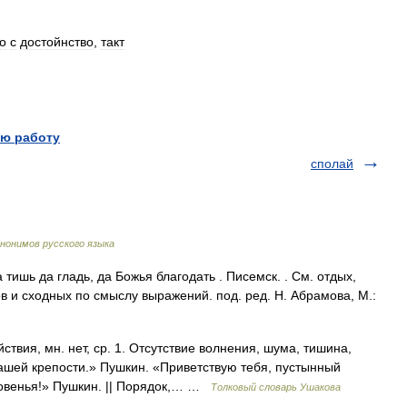
о
с
достойнство
,
такт
ю работу
сполай
нонимов русского языка
тишь да гладь, да Божья благодать . Писемск. . См. отдых,
в и сходных по смыслу выражений. под. ред. Н. Абрамова, М.:
ия, мн. нет, ср. 1. Отсутствие волнения, шума, тишина,
нашей крепости.» Пушкин. «Приветствую тебя, пустынный
хновенья!» Пушкин. || Порядок,… …
Толковый словарь Ушакова